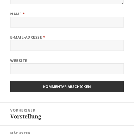
NAME
*
E-MAIL-ADRESSE
*
WEBSITE
Beitragsnavigation
VORHERIGER
Vorstellung
Vorheriger
Beitrag:
NÄCHSTER